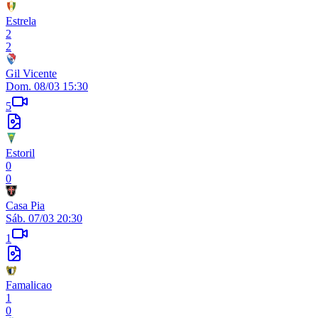
Estrela
2
2
Gil Vicente
Dom. 08/03 15:30
5
Estoril
0
0
Casa Pia
Sáb. 07/03 20:30
1
Famalicao
1
0