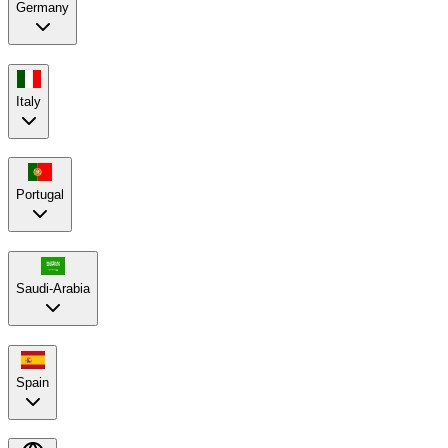
Germany
Italy
Portugal
Saudi-Arabia
Spain