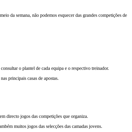
 meio da semana, não podemos esquecer das grandes competições de
consultar o plantel de cada equipa e o respectivo treinador.
nas principais casas de apostas.
 em directo jogos das competições que organiza.
ambém muitos jogos das selecções das camadas jovens.