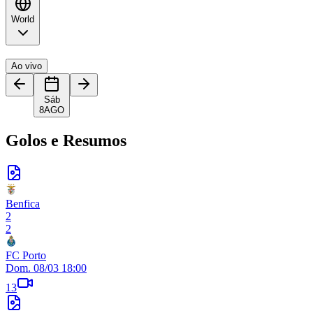
World
Ao vivo
Sáb
8
AGO
Golos e Resumos
Benfica
2
2
FC Porto
Dom. 08/03 18:00
13