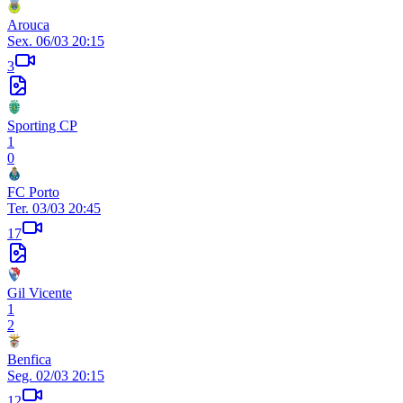
Arouca
Sex. 06/03 20:15
3
Sporting CP
1
0
FC Porto
Ter. 03/03 20:45
17
Gil Vicente
1
2
Benfica
Seg. 02/03 20:15
12